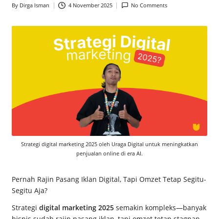
c
By
Dirga Isman
4 November 2025
No Comments
Posted
by
e
M
a
g
z
Strategi digital marketing 2025 oleh Uraga Digital untuk meningkatkan
penjualan online di era AI.
Pernah Rajin Pasang Iklan Digital, Tapi Omzet Tetap Segitu-
Segitu Aja?
Strategi
digital marketing 2025
semakin kompleks—banyak
bisnis sudah rajin pasang iklan, tapi omzet tetap stagnan.