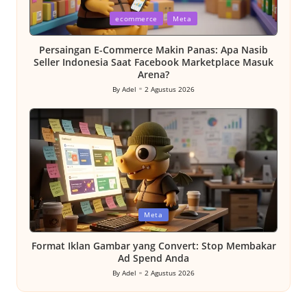
Posted
ecommerce
Meta
in
Persaingan E-Commerce Makin Panas: Apa Nasib
Seller Indonesia Saat Facebook Marketplace Masuk
Arena?
By
Adel
2 Agustus 2026
Posted
by
Posted
Meta
in
Format Iklan Gambar yang Convert: Stop Membakar
Ad Spend Anda
By
Adel
2 Agustus 2026
Posted
by