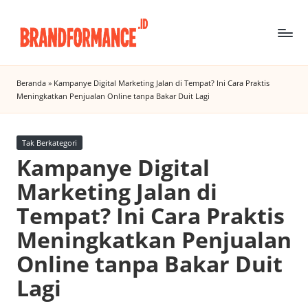
Skip
to
B
Digital
content
Marketing
r
Beranda
»
Kampanye Digital Marketing Jalan di Tempat? Ini Cara Praktis
Agency
Meningkatkan Penjualan Online tanpa Bakar Duit Lagi
a
Insight
n
Posted
Tak Berkategori
d
in
Kampanye Digital
f
Marketing Jalan di
o
Tempat? Ini Cara Praktis
r
Meningkatkan Penjualan
m
Online tanpa Bakar Duit
a
Lagi
n