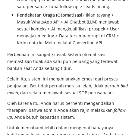
satu per satu > Lupa follow-up > Leads hilang.
Pendekatan Uraga (Otomatisasi):
Iklan tayang >
Masuk WhatsApp API > AI Chatbot (LLM) menjawab
sesuai konteks > AI mengkualifikasi prospek > User
mengajak meeting > Data tersimpan rapi di CRM >
Kirim data ke Meta melalui Convertion API
Perbedaan ini sangat krusial. Sistem otomatisasi
memastikan tidak ada satu pun peluang yang terlewat,
bahkan saat Anda sedang tidur.
Selain itu, sistem ini menghilangkan emosi dari proses
penjualan. Bot tidak pernah merasa lelah, tidak pernah
bad
mood
, dan selalu menjawab sesuai SOP perusahaan.
Oleh karena itu, Anda harus berhenti mengandalkan
“harapan” bahwa admin Anda akan rajin melakukan
follow-
up
. Anda butuh kepastian sistem.
Untuk memahami lebih dalam mengenai bahayanya
kehilangan leads panas karena respon lambat, Anda bisa