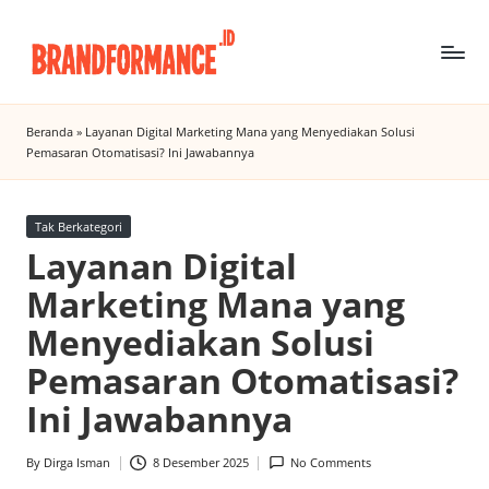
Skip
to
B
Digital
content
Marketing
r
Beranda
»
Layanan Digital Marketing Mana yang Menyediakan Solusi
Agency
Pemasaran Otomatisasi? Ini Jawabannya
a
Insight
n
Posted
Tak Berkategori
d
in
Layanan Digital
f
Marketing Mana yang
o
Menyediakan Solusi
r
Pemasaran Otomatisasi?
m
Ini Jawabannya
a
n
By
Dirga Isman
8 Desember 2025
No Comments
Posted