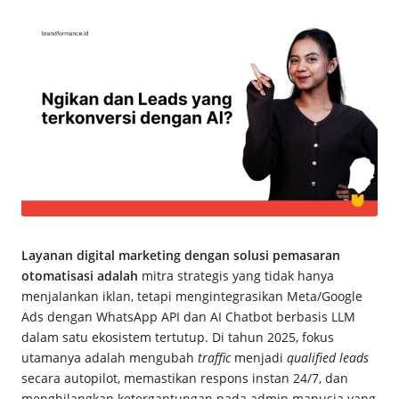
by
c
e
M
a
g
z
Layanan digital marketing dengan solusi pemasaran
otomatisasi adalah
mitra strategis yang tidak hanya
menjalankan iklan, tetapi mengintegrasikan Meta/Google
Ads dengan WhatsApp API dan AI Chatbot berbasis LLM
dalam satu ekosistem tertutup. Di tahun 2025, fokus
utamanya adalah mengubah
traffic
menjadi
qualified leads
secara autopilot, memastikan respons instan 24/7, dan
menghilangkan ketergantungan pada admin manusia yang