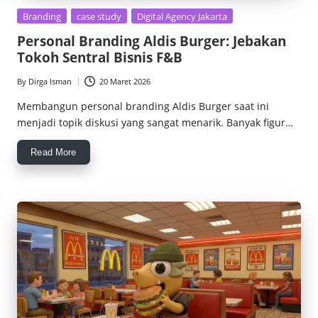
Posted
Branding
case study
Digital Agency Jakarta
in
Personal Branding Aldis Burger: Jebakan
Tokoh Sentral Bisnis F&B
By
Dirga Isman
20 Maret 2026
Posted
by
Membangun personal branding Aldis Burger saat ini
menjadi topik diskusi yang sangat menarik. Banyak figur…
Read More