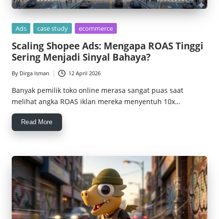
Posted
Ads
case study
ecommerce
in
Scaling Shopee Ads: Mengapa ROAS Tinggi
Sering Menjadi Sinyal Bahaya?
By
Dirga Isman
12 April 2026
Posted
by
Banyak pemilik toko online merasa sangat puas saat
melihat angka ROAS iklan mereka menyentuh 10x…
Read More