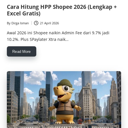
in
c
Cara Hitung HPP Shopee 2026 (Lengkap +
Excel Gratis)
e
By
Dirga Isman
21 April 2026
M
Posted
by
Awal 2026 ini Shopee naikin Admin Fee dari 9.7% jadi
a
10.2%. Plus SPaylater Xtra naik…
g
Read More
z