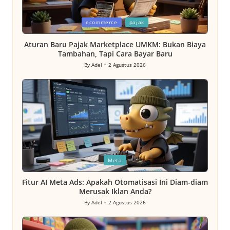
Posted
ecommerce
pajak
in
Aturan Baru Pajak Marketplace UMKM: Bukan Biaya
Tambahan, Tapi Cara Bayar Baru
By
Adel
2 Agustus 2026
Posted
by
Posted
Meta
in
Fitur AI Meta Ads: Apakah Otomatisasi Ini Diam-diam
Merusak Iklan Anda?
By
Adel
2 Agustus 2026
Posted
by