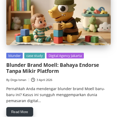
Posted
blunder
case study
Digital Agency Jakarta
in
Blunder Brand Moell: Bahaya Endorse
Tanpa Mikir Platform
By
Dirga Isman
3 April 2026
Posted
by
Pernahkah Anda mendengar blunder brand Moell baru-
baru ini? Kasus ini sungguh menggemparkan dunia
pemasaran digital…
Read More