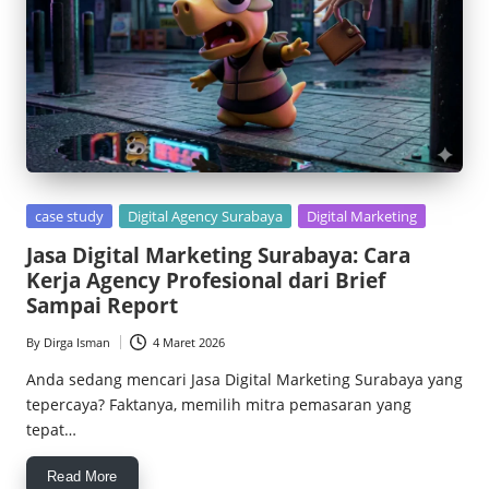
Posted
case study
Digital Agency Surabaya
Digital Marketing
in
Jasa Digital Marketing Surabaya: Cara
Kerja Agency Profesional dari Brief
Sampai Report
By
Dirga Isman
4 Maret 2026
Posted
by
Anda sedang mencari Jasa Digital Marketing Surabaya yang
tepercaya? Faktanya, memilih mitra pemasaran yang
tepat…
Read More