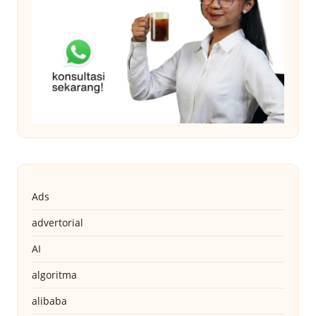
Ads
advertorial
AI
algoritma
alibaba