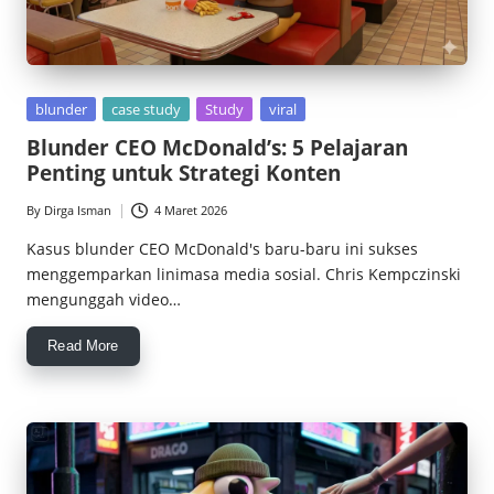
Posted
blunder
case study
Study
viral
in
Blunder CEO McDonald’s: 5 Pelajaran
Penting untuk Strategi Konten
By
Dirga Isman
4 Maret 2026
Posted
by
Kasus blunder CEO McDonald's baru-baru ini sukses
menggemparkan linimasa media sosial. Chris Kempczinski
mengunggah video…
Read More