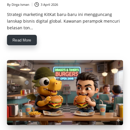
By
Dirga Isman
3 April 2026
Posted
by
Strategi marketing KitKat baru-baru ini mengguncang
lanskap bisnis digital global. Kawanan perampok mencuri
belasan ton…
Read More