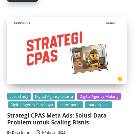
Posted
case study
Digital Agency Jakarta
Digital Agency Malang
in
Digital Agency Surabaya
ecommerce
marketplace
Strategi CPAS Meta Ads: Solusi Data
Problem untuk Scaling Bisnis
By
Dirga Isman
9 Februari 2026