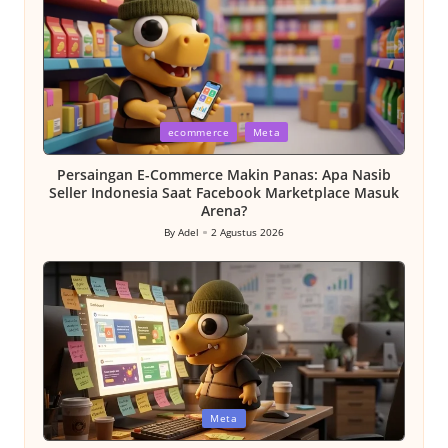
Posted
ecommerce
Meta
in
Persaingan E-Commerce Makin Panas: Apa Nasib
Seller Indonesia Saat Facebook Marketplace Masuk
Arena?
By
Adel
2 Agustus 2026
Posted
by
Posted
Meta
in