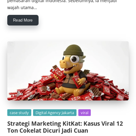
pemasaran digital Indonesia. Sebelumnya, ia menjadi
wajah utama…
Read More
Posted
case study
Digital Agency Jakarta
viral
in
Strategi Marketing KitKat: Kasus Viral 12
Ton Cokelat Dicuri Jadi Cuan