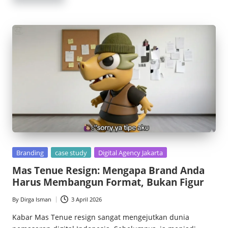
Posted
Branding
case study
Digital Agency Jakarta
in
Mas Tenue Resign: Mengapa Brand Anda
Harus Membangun Format, Bukan Figur
By
Dirga Isman
3 April 2026
Posted
by
Kabar Mas Tenue resign sangat mengejutkan dunia