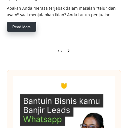
Posted
by
Apakah Anda merasa terjebak dalam masalah "telur dan
ayam" saat menjalankan iklan? Anda butuh penjualan…
Read More
Paginasi
1
2
NEXT
pos
PAGE