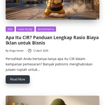
Posted
Ads
case study
ecommerce
in
Apa Itu CIR? Panduan Lengkap Rasio Biaya
Iklan untuk Bisnis
By
Dirga Isman
12 April 2026
Posted
by
Pernahkah Anda bertanya-tanya apa itu CIR dalam
kampanye pemasaran? Banyak pebisnis menghabiskan
jutaan rupiah untuk…
Read More