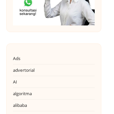
Ads
advertorial
AI
algoritma
alibaba