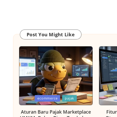
Post You Might Like
Posted
Posted
ecommerce
pajak
in
in
Aturan Baru Pajak Marketplace
Fitu