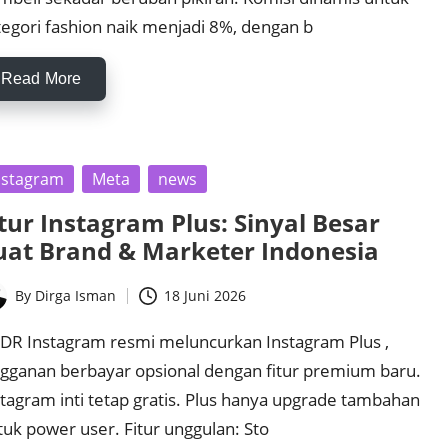
tegori fashion naik menjadi 8%, dengan b
Read More
sted
nstagram
Meta
news
itur Instagram Plus: Sinyal Besar
uat Brand & Marketer Indonesia
By
Dirga Isman
18 Juni 2026
ted
;DR Instagram resmi meluncurkan Instagram Plus ,
ngganan berbayar opsional dengan fitur premium baru.
stagram inti tetap gratis. Plus hanya upgrade tambahan
tuk power user. Fitur unggulan: Sto