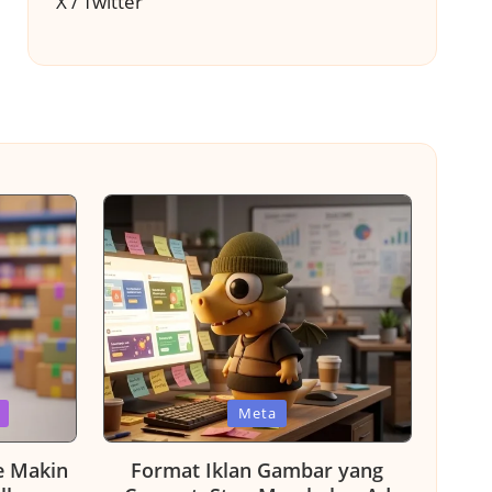
X / Twitter
Posted
Meta
in
e Makin
Format Iklan Gambar yang