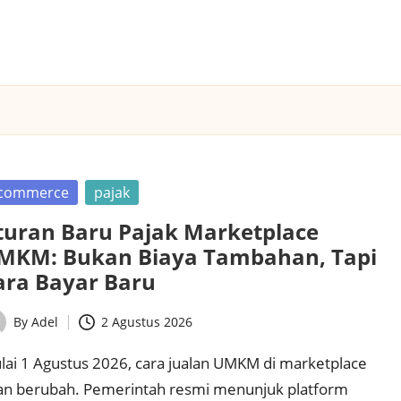
sted
commerce
pajak
turan Baru Pajak Marketplace
MKM: Bukan Biaya Tambahan, Tapi
ara Bayar Baru
By
Adel
2 Agustus 2026
ted
lai 1 Agustus 2026, cara jualan UMKM di marketplace
an berubah. Pemerintah resmi menunjuk platform