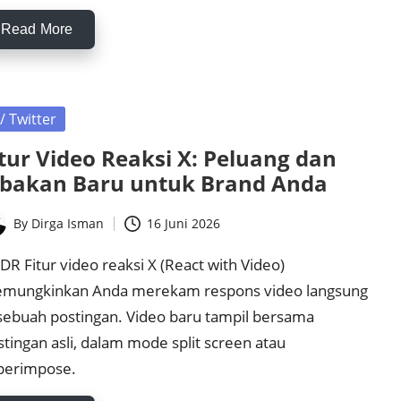
Read More
sted
 / Twitter
itur Video Reaksi X: Peluang dan
ebakan Baru untuk Brand Anda
By
Dirga Isman
16 Juni 2026
ted
DR Fitur video reaksi X (React with Video)
mungkinkan Anda merekam respons video langsung
 sebuah postingan. Video baru tampil bersama
stingan asli, dalam mode split screen atau
perimpose.