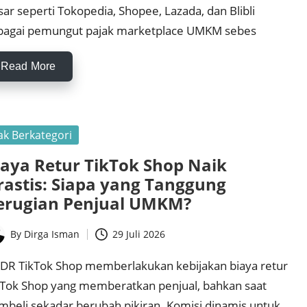
ar seperti Tokopedia, Shopee, Lazada, dan Blibli
bagai pemungut pajak marketplace UMKM sebes
Read More
sted
ak Berkategori
iaya Retur TikTok Shop Naik
rastis: Siapa yang Tanggung
erugian Penjual UMKM?
By
Dirga Isman
29 Juli 2026
ted
;DR TikTok Shop memberlakukan kebijakan biaya retur
kTok Shop yang memberatkan penjual, bahkan saat
mbeli sekadar berubah pikiran. Komisi dinamis untuk