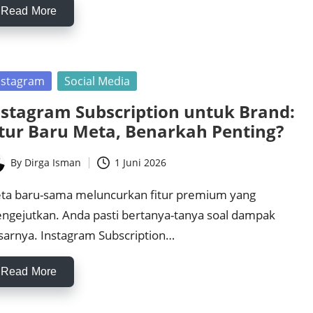
Read More
sted
nstagram
Social Media
nstagram Subscription untuk Brand:
itur Baru Meta, Benarkah Penting?
By
Dirga Isman
1 Juni 2026
ted
ta baru-sama meluncurkan fitur premium yang
ngejutkan. Anda pasti bertanya-tanya soal dampak
sarnya. Instagram Subscription…
Read More