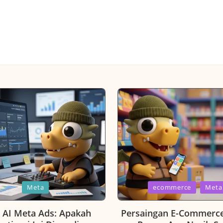
Posted
Meta
ecommerce
Meta
in
r AI Meta Ads: Apakah
Persaingan E-Commerc