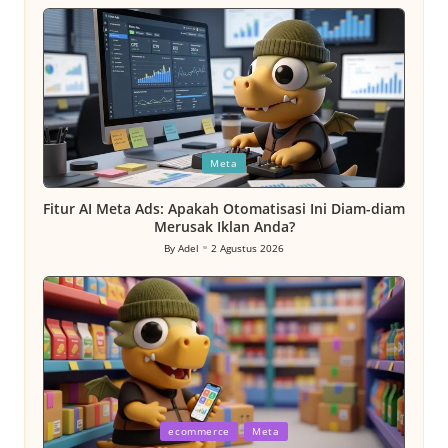
by
Posted
Meta
in
Fitur AI Meta Ads: Apakah Otomatisasi Ini Diam-diam
Merusak Iklan Anda?
By
Adel
2 Agustus 2026
Posted
by
Posted
ecommerce
Meta