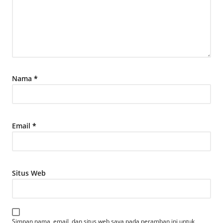
Nama
*
Email
*
Situs Web
Simpan nama, email, dan situs web saya pada peramban ini untuk