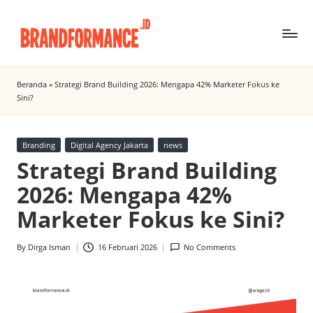
Skip
to
B
Digital
content
Marketing
r
Beranda
»
Strategi Brand Building 2026: Mengapa 42% Marketer Fokus ke
Agency
Sini?
a
Insight
n
Posted
Branding
Digital Agency Jakarta
news
d
in
Strategi Brand Building
f
2026: Mengapa 42%
o
Marketer Fokus ke Sini?
r
m
By
Dirga Isman
16 Februari 2026
No Comments
Posted
by
a
n