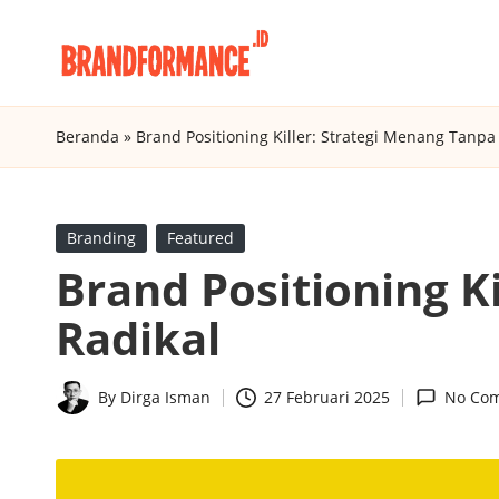
Skip
B
to
Digital
content
Marketing
r
Beranda
»
Brand Positioning Killer: Strategi Menang Tanpa 
Agency
a
Insight
n
Posted
Branding
Featured
in
Brand Positioning K
d
Radikal
f
o
By
Dirga Isman
27 Februari 2025
No Co
Posted
r
by
m