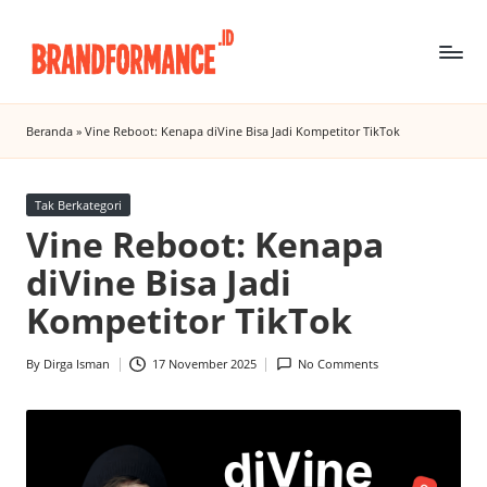
Skip
to
B
Digital
content
Marketing
r
Beranda
»
Vine Reboot: Kenapa diVine Bisa Jadi Kompetitor TikTok
Agency
a
Insight
n
Posted
Tak Berkategori
in
Vine Reboot: Kenapa
d
diVine Bisa Jadi
f
Kompetitor TikTok
o
r
By
Dirga Isman
17 November 2025
No Comments
Posted
m
by
a
n