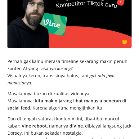
c
e
M
a
g
z
Pernah gak kamu merasa timeline sekarang makin penuh
konten AI yang rasanya
kosong
?
Visualnya keren, transisinya halus, tapi
gak ada jiwa
manusianya
.
Masalahnya bukan di kualitas videonya.
Masalahnya:
kita makin jarang lihat manusia beneran di
social feed.
Karena algoritma mengijinkan itu
Dan di tengah saturasi konten AI ini, tiba-tiba muncul
kabar:
Vine reboot
, namanya
diVine
, dibiayai langsung Jack
Dorsey. Ini bukan sekadar nostalgia.