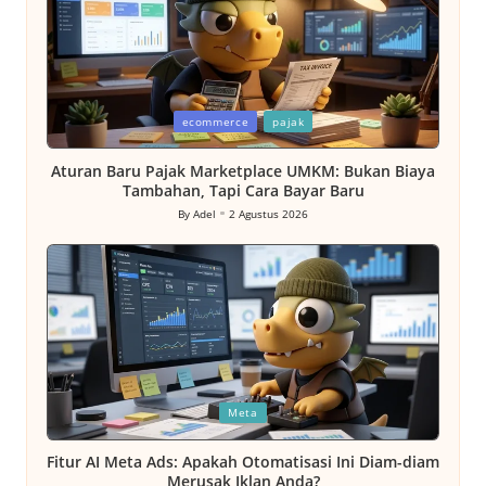
Posted
ecommerce
pajak
in
Aturan Baru Pajak Marketplace UMKM: Bukan Biaya
Tambahan, Tapi Cara Bayar Baru
By
Adel
2 Agustus 2026
Posted
by
Posted
Meta
in
Fitur AI Meta Ads: Apakah Otomatisasi Ini Diam-diam
Merusak Iklan Anda?