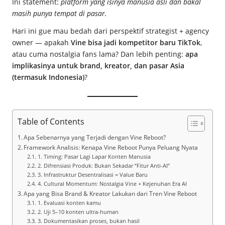
Ini statement:
platform yang isinya manusia asli dan bakal
masih punya tempat di pasar.
Hari ini gue mau bedah dari perspektif strategist + agency
owner — apakah
Vine bisa jadi kompetitor baru TikTok
,
atau cuma nostalgia fans lama? Dan lebih penting:
apa
implikasinya untuk brand, kreator, dan pasar Asia
(termasuk Indonesia)
?
Table of Contents
Apa Sebenarnya yang Terjadi dengan Vine Reboot?
Framework Analisis: Kenapa Vine Reboot Punya Peluang Nyata
1. Timing: Pasar Lagi Lapar Konten Manusia
2. Difrensiasi Produk: Bukan Sekadar “Fitur Anti-AI”
3. Infrastruktur Desentralisasi = Value Baru
4. Cultural Momentum: Nostalgia Vine + Kejenuhan Era AI
Apa yang Bisa Brand & Kreator Lakukan dari Tren Vine Reboot
1. Evaluasi konten kamu
2. Uji 5–10 konten ultra-human
3. Dokumentasikan proses, bukan hasil