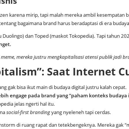
snis
tizen karena mirip, tapi malah mereka ambil kesempatan bu
tentang bagaimana brand harus beradaptasi di era budaya 
u Duolingo) dan Toped (maskot Tokopedia). Tapi tahun 20
nget.
 meme, mereka justru mengkapitalisasi atensi publik jadi br
lism”: Saat Internet Cu
ng gak bisa ikut main di budaya digital justru kalah cepat.
lebih engage pada brand yang “paham konteks budaya 
pedia jelas ngerti hal itu.
ena
social-first branding
yang nyeleneh tapi cerdas.
instorm di ruang rapat dan tetekbengeknya. Mereka gak “m