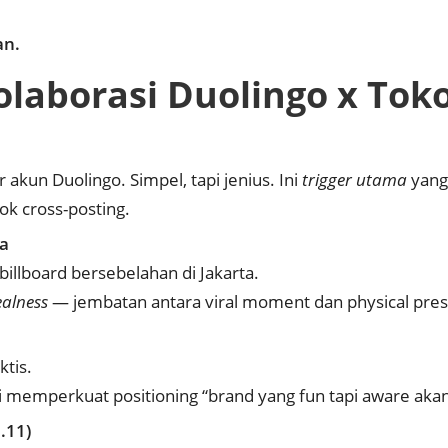
an.
olaborasi Duolingo x Tok
kun Duolingo. Simpel, tapi jenius. Ini
trigger utama
yang
ok cross-posting.
ta
billboard bersebelahan di Jakarta.
ealness
— jembatan antara viral moment dan physical pre
ktis.
ni memperkuat positioning “brand yang fun tapi aware akan
.11)