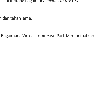
.” Ini tentang bagaimana
meme culture
bisa
n dan tahan lama.
 Bagaimana Virtual Immersive Park Memanfaatkan