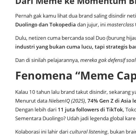
Dari Meme ke Momentum Bi
Pernah gak kamu lihat dua brand saling disindir ne
Duolingo dan Tokopedia
dan jujur, ini
masterclass
Dulu, netizen cuma bercanda soal Duo (burung hija
industri yang bukan cuma lucu, tapi strategis ba
Dan di sinilah pelajarannya,
mereka gak defensif soal
Fenomena “Meme Capita
Kalau 10 tahun lalu brand takut disindir, sekarang ya
Menurut data
NielsenIQ (2025)
,
74% Gen Z di Asia 
Dengan lebih dari
11 juta followers di TikTok
, Toko
Sementara Duolingo? Udah jadi legenda global kar
Kolaborasi ini lahir dari
cultural listening
, bukan bra