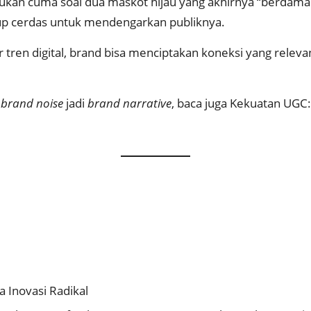
ukan cuma soal dua maskot hijau yang akhirnya “berdamai
p cerdas untuk mendengarkan publiknya.
en digital, brand bisa menciptakan koneksi yang releva
h
brand noise
jadi
brand narrative
, baca juga
Kekuatan UGC:
a Inovasi Radikal