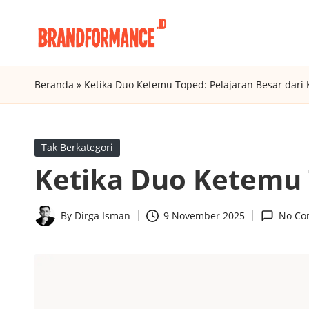
Skip
B
to
Digital
content
Marketing
r
Beranda
»
Ketika Duo Ketemu Toped: Pelajaran Besar dari 
Agency
a
Insight
n
Posted
Tak Berkategori
in
Ketika Duo Ketemu T
d
f
By
Dirga Isman
9 November 2025
No Co
Posted
o
by
r
m