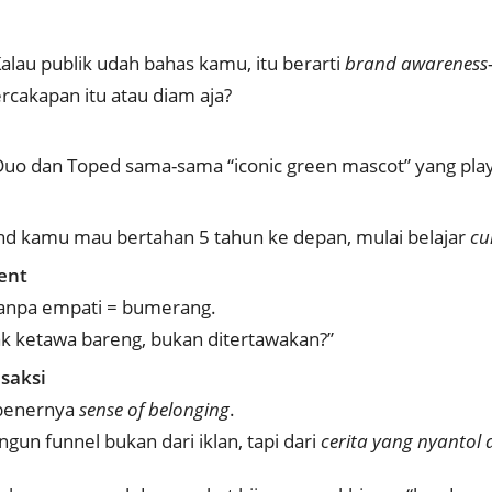
Kalau publik udah bahas kamu, itu berarti
brand awareness
cakapan itu atau diam aja?
Duo dan Toped sama-sama “iconic green mascot” yang playfu
and kamu mau bertahan 5 tahun ke depan, mulai belajar
cu
ent
 tanpa empati = bumerang.
ak ketawa bareng, bukan ditertawakan?”
saksi
ebenernya
sense of belonging
.
un funnel bukan dari iklan, tapi dari
cerita yang nyantol 