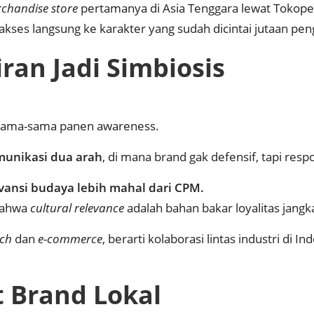
chandise store
pertamanya di Asia Tenggara lewat Tokope
kses langsung ke karakter yang sudah dicintai jutaan pe
iran Jadi Simbiosis
n sama-sama panen awareness.
munikasi dua arah
, di mana brand gak defensif, tapi resp
vansi budaya lebih mahal dari CPM.
 bahwa
cultural relevance
adalah bahan bakar loyalitas jangk
ech
dan
e-commerce
, berarti kolaborasi lintas industri di 
t Brand Lokal