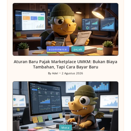
Posted
ecommerce
pajak
in
Aturan Baru Pajak Marketplace UMKM: Bukan Biaya
Tambahan, Tapi Cara Bayar Baru
By
Adel
2 Agustus 2026
Posted
by
Posted
Meta