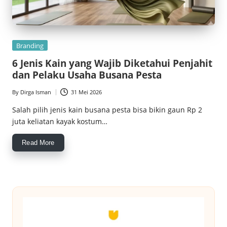
Posted
Branding
in
6 Jenis Kain yang Wajib Diketahui Penjahit
dan Pelaku Usaha Busana Pesta
By
Dirga Isman
31 Mei 2026
Posted
by
Salah pilih jenis kain busana pesta bisa bikin gaun Rp 2
juta keliatan kayak kostum…
Read More