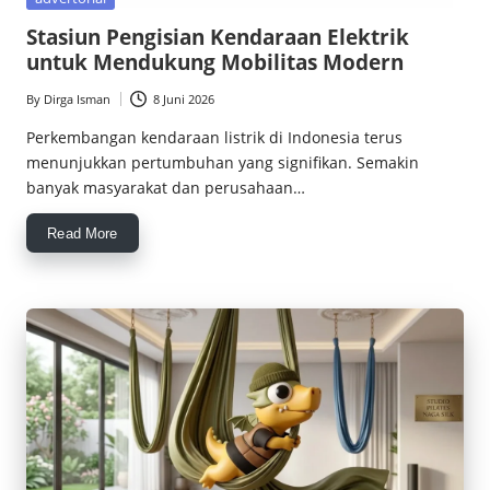
c
in
Stasiun Pengisian Kendaraan Elektrik
e
untuk Mendukung Mobilitas Modern
M
By
Dirga Isman
8 Juni 2026
Posted
a
by
Perkembangan kendaraan listrik di Indonesia terus
menunjukkan pertumbuhan yang signifikan. Semakin
g
banyak masyarakat dan perusahaan…
z
Read More