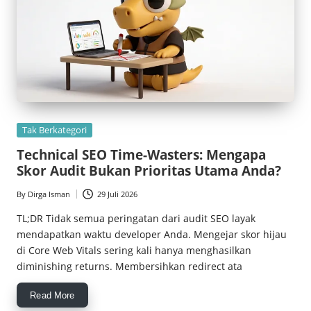
Posted
Tak Berkategori
in
Technical SEO Time-Wasters: Mengapa
Skor Audit Bukan Prioritas Utama Anda?
By
Dirga Isman
29 Juli 2026
Posted
by
TL;DR Tidak semua peringatan dari audit SEO layak
mendapatkan waktu developer Anda. Mengejar skor hijau
di Core Web Vitals sering kali hanya menghasilkan
diminishing returns. Membersihkan redirect ata
Read More