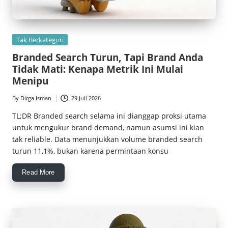
Posted
Tak Berkategori
in
Branded Search Turun, Tapi Brand Anda
Tidak Mati: Kenapa Metrik Ini Mulai
Menipu
By
Dirga Isman
29 Juli 2026
Posted
by
TL;DR Branded search selama ini dianggap proksi utama
untuk mengukur brand demand, namun asumsi ini kian
tak reliable. Data menunjukkan volume branded search
turun 11,1%, bukan karena permintaan konsu
Read More