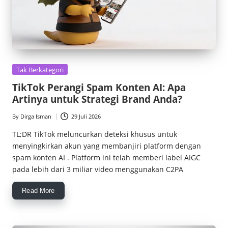
Posted
Tak Berkategori
in
TikTok Perangi Spam Konten AI: Apa
Artinya untuk Strategi Brand Anda?
By
Dirga Isman
29 Juli 2026
Posted
by
TL;DR TikTok meluncurkan deteksi khusus untuk
menyingkirkan akun yang membanjiri platform dengan
spam konten AI . Platform ini telah memberi label AIGC
pada lebih dari 3 miliar video menggunakan C2PA
Read More