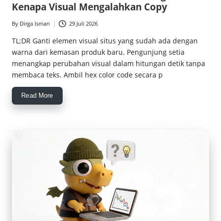
Kenapa Visual Mengalahkan Copy
By
Dirga Isman
29 Juli 2026
Posted
by
TL;DR Ganti elemen visual situs yang sudah ada dengan
warna dari kemasan produk baru. Pengunjung setia
menangkap perubahan visual dalam hitungan detik tanpa
membaca teks. Ambil hex color code secara p
Read More