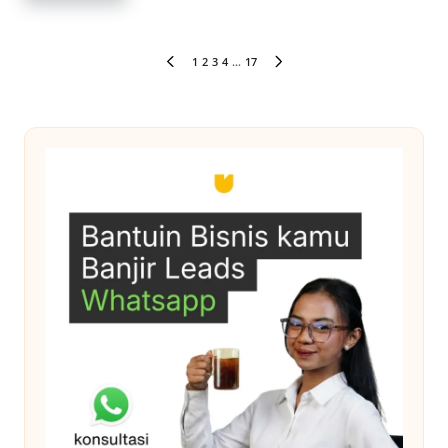
Paginasi
1
2
3
4
…
17
PREVIOUS
NEXT
pos
PAGE
PAGE