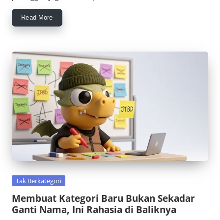
Read More
Posted
Tak Berkategori
in
Membuat Kategori Baru Bukan Sekadar
Ganti Nama, Ini Rahasia di Baliknya