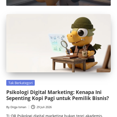
c
e
M
a
g
z
Posted
Tak Berkategori
in
Psikologi Digital Marketing: Kenapa Ini
Sepenting Kopi Pagi untuk Pemilik Bisnis?
By
Dirga Isman
29 Juli 2026
Posted
by
TL;DR Psikologi digital marketing bukan teori akademis,