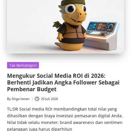
Posted
Tak Berkategori
in
Mengukur Social Media ROI di 2026:
Berhenti Jadikan Angka Follower Sebagai
Pembenar Budget
By
Dirga Isman
29 Juli 2026
Posted
by
TL;DR Social media ROI membandingkan total nilai yang
dihasilkan dengan biaya investasi pemasaran digital Anda.
Nilai tidak selalu moneter; brand awareness dan sentimen
pelanggan juga harus diperhitun