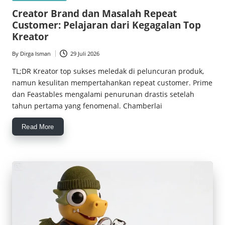
in
Creator Brand dan Masalah Repeat
Customer: Pelajaran dari Kegagalan Top
Kreator
By
Dirga Isman
29 Juli 2026
Posted
by
TL;DR Kreator top sukses meledak di peluncuran produk,
namun kesulitan mempertahankan repeat customer. Prime
dan Feastables mengalami penurunan drastis setelah
tahun pertama yang fenomenal. Chamberlai
Read More