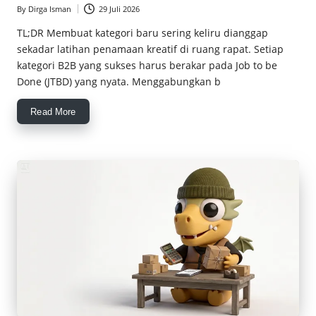
By
Dirga Isman
29 Juli 2026
Posted
by
TL;DR Membuat kategori baru sering keliru dianggap
sekadar latihan penamaan kreatif di ruang rapat. Setiap
kategori B2B yang sukses harus berakar pada Job to be
Done (JTBD) yang nyata. Menggabungkan b
Read More