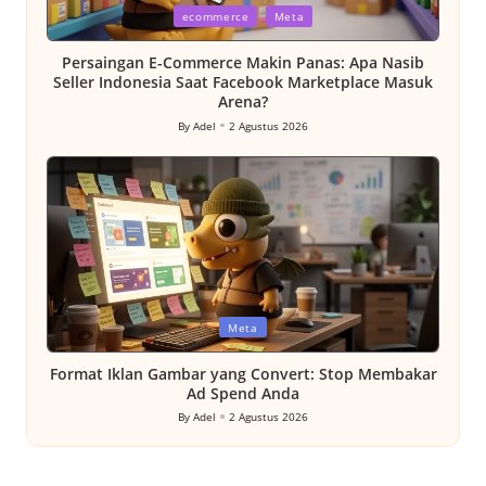
Posted
ecommerce
Meta
in
Persaingan E-Commerce Makin Panas: Apa Nasib
Seller Indonesia Saat Facebook Marketplace Masuk
Arena?
By
Adel
2 Agustus 2026
Posted
by
Posted
Meta
in
Format Iklan Gambar yang Convert: Stop Membakar
Ad Spend Anda
By
Adel
2 Agustus 2026
Posted
by