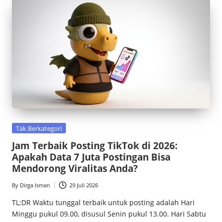
Posted
Tak Berkategori
in
Jam Terbaik Posting TikTok di 2026:
Apakah Data 7 Juta Postingan Bisa
Mendorong Viralitas Anda?
By
Dirga Isman
29 Juli 2026
Posted
by
TL;DR Waktu tunggal terbaik untuk posting adalah Hari
Minggu pukul 09.00, disusul Senin pukul 13.00. Hari Sabtu