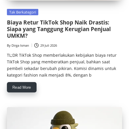
Posted
Tak Berkategori
in
Biaya Retur TikTok Shop Naik Drastis:
Siapa yang Tanggung Kerugian Penjual
UMKM?
By
Dirga Isman
29 Juli 2026
Posted
by
TL;DR TikTok Shop memberlakukan kebijakan biaya retur
TikTok Shop yang memberatkan penjual, bahkan saat
pembeli sekadar berubah pikiran. Komisi dinamis untuk
kategori fashion naik menjadi 8%, dengan b
Read More