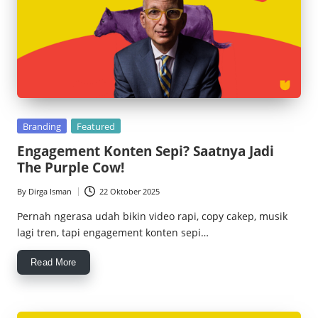
Posted
Branding
Featured
in
Engagement Konten Sepi? Saatnya Jadi
The Purple Cow!
By
Dirga Isman
22 Oktober 2025
Posted
by
Pernah ngerasa udah bikin video rapi, copy cakep, musik
lagi tren, tapi engagement konten sepi…
Read More