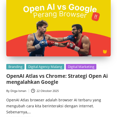
Posted
Branding
Digital Agency Malang
Digital Marketing
in
OpenAI Atlas vs Chrome: Strategi Open Ai
mengalahkan Google
By
Dirga Isman
22 Oktober 2025
Posted
by
OpenAI Atlas browser adalah browser AI terbaru yang
mengubah cara kita berinteraksi dengan internet.
Sebenarnya,…