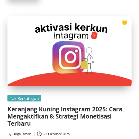
Posted
Tak Berkategori
in
Keranjang Kuning Instagram 2025: Cara
Mengaktifkan & Strategi Monetisasi
Terbaru
By
Dirga Isman
23 Oktober 2025
Posted