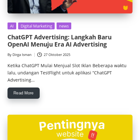
Posted
AI
Digital Marketing
news
in
ChatGPT Advertising: Langkah Baru
OpenAI Menuju Era AI Advertising
By
Dirga Isman
27 Oktober 2025
Posted
by
Ketika ChatGPT Mulai Menjual Slot Iklan Beberapa waktu
lalu, undangan TestFlight untuk aplikasi “ChatGPT
Advertising…
Read More