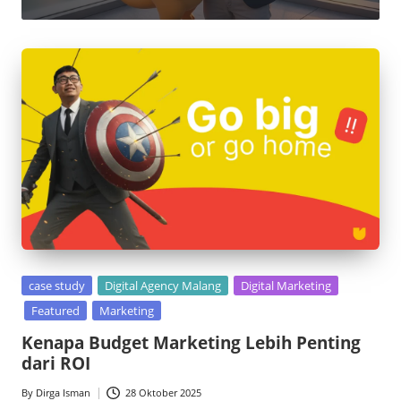
c
e
M
a
g
z
Posted
case study
Digital Agency Malang
Digital Marketing
in
Featured
Marketing
Kenapa Budget Marketing Lebih Penting
dari ROI
By
Dirga Isman
28 Oktober 2025
Posted