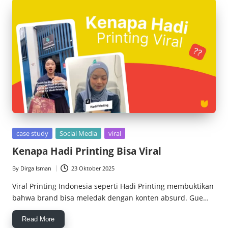
Posted
case study
Social Media
viral
in
Kenapa Hadi Printing Bisa Viral
By
Dirga Isman
23 Oktober 2025
Posted
by
Viral Printing Indonesia seperti Hadi Printing membuktikan
bahwa brand bisa meledak dengan konten absurd. Gue…
Read More