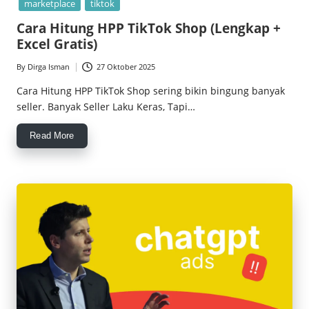
marketplace
tiktok
Cara Hitung HPP TikTok Shop (Lengkap +
Excel Gratis)
By
Dirga Isman
27 Oktober 2025
Posted
by
Cara Hitung HPP TikTok Shop sering bikin bingung banyak
seller. Banyak Seller Laku Keras, Tapi…
Read More