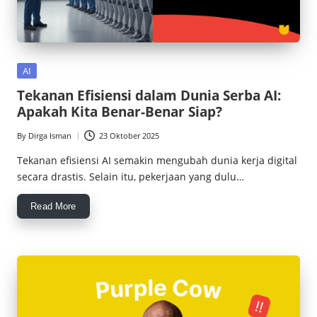
Posted
AI
in
Tekanan Efisiensi dalam Dunia Serba AI:
Apakah Kita Benar-Benar Siap?
By
Dirga Isman
23 Oktober 2025
Posted
by
Tekanan efisiensi AI semakin mengubah dunia kerja digital
secara drastis. Selain itu, pekerjaan yang dulu…
Read More