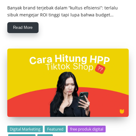
by
Banyak brand terjebak dalam “kultus efisiensi”: terlalu
sibuk mengejar ROI tinggi tapi lupa bahwa budget…
Read More
Posted
Digital Marketing
Featured
free produk digital
in