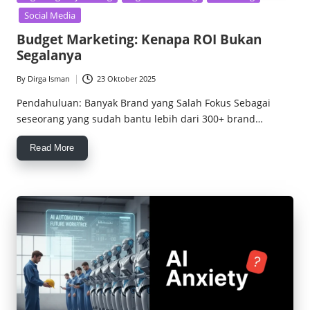
in
Social Media
Budget Marketing: Kenapa ROI Bukan
Segalanya
By
Dirga Isman
23 Oktober 2025
Posted
by
Pendahuluan: Banyak Brand yang Salah Fokus Sebagai
seseorang yang sudah bantu lebih dari 300+ brand…
Read More