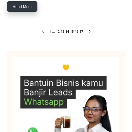
Read More
Paginasi
1
…
12
13
14
15
16
17
PREVIOUS
NEXT
pos
PAGE
PAGE