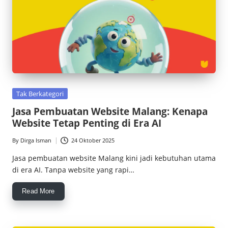
Posted
Tak Berkategori
in
Jasa Pembuatan Website Malang: Kenapa
Website Tetap Penting di Era AI
By
Dirga Isman
24 Oktober 2025
Posted
by
Jasa pembuatan website Malang kini jadi kebutuhan utama
di era AI. Tanpa website yang rapi…
Read More