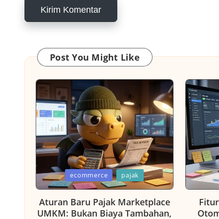
Post You Might Like
Posted
Posted
ecommerce
pajak
in
in
Aturan Baru Pajak Marketplace
Fitu
UMKM: Bukan Biaya Tambahan,
Otom