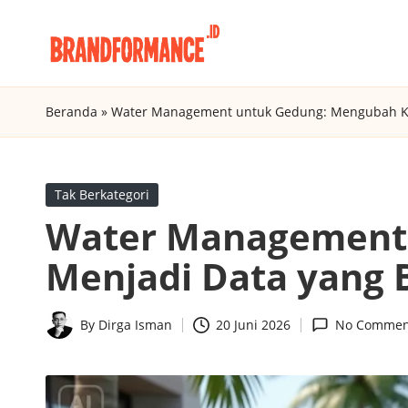
Skip
B
to
Digital
content
Marketing
r
Beranda
»
Water Management untuk Gedung: Mengubah Kons
Agency
a
Insight
n
Posted
Tak Berkategori
in
Water Management 
d
Menjadi Data yang B
f
o
By
Dirga Isman
20 Juni 2026
No Commen
Posted
r
by
m