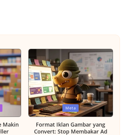
Posted
Meta
in
e Makin
Format Iklan Gambar yang
ller
Convert: Stop Membakar Ad