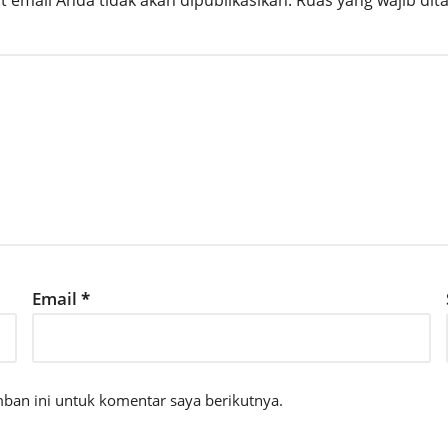
 email Anda tidak akan dipublikasikan.
Ruas yang wajib dit
Email
*
ban ini untuk komentar saya berikutnya.