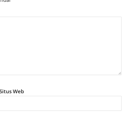
andai
*
Situs Web