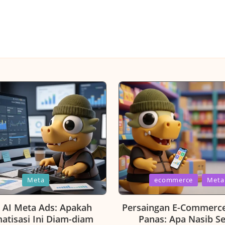
Posted
Meta
ecommerce
Meta
in
r AI Meta Ads: Apakah
Persaingan E-Commerc
atisasi Ini Diam-diam
Panas: Apa Nasib Se