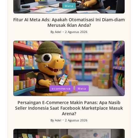
Posted
Meta
in
Fitur AI Meta Ads: Apakah Otomatisasi Ini Diam-diam
Merusak Iklan Anda?
By
Adel
2 Agustus 2026
Posted
by
Posted
ecommerce
Meta
in
Persaingan E-Commerce Makin Panas: Apa Nasib
Seller Indonesia Saat Facebook Marketplace Masuk
Arena?
By
Adel
2 Agustus 2026
Posted
by