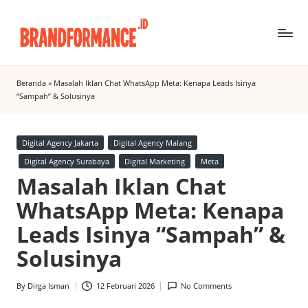
Skip
to
B
Digital
content
Marketing
r
Beranda
»
Masalah Iklan Chat WhatsApp Meta: Kenapa Leads Isinya
Agency
“Sampah” & Solusinya
a
Insight
n
Posted
Digital Agency Jakarta
Digital Agency Malang
d
in
Digital Agency Surabaya
Digital Marketing
Meta
f
Masalah Iklan Chat
o
WhatsApp Meta: Kenapa
r
Leads Isinya “Sampah” &
m
Solusinya
a
By
Dirga Isman
12 Februari 2026
No Comments
n
Posted
by