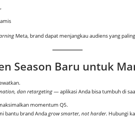
”
namis
arning
Meta, brand dapat menjangkau audiens yang paling 
en Season Baru untuk Ma
lewatkan.
omation, dan retargeting
— aplikasi Anda bisa tumbuh di saa
maksimalkan momentum Q5.
kami bantu brand Anda
grow smarter, not harder.
Hubungi ka