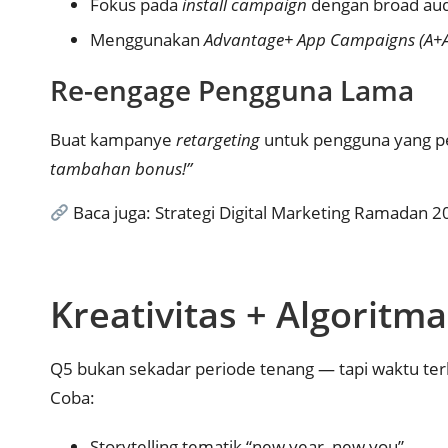
Fokus pada
install campaign
dengan broad au
Menggunakan
Advantage+ App Campaigns (A+
Re-engage Pengguna Lama
Buat kampanye
retargeting
untuk pengguna yang per
tambahan bonus!”
Baca juga:
Strategi Digital Marketing Ramadan 
Kreativitas + Algoritm
Q5 bukan sekadar periode tenang — tapi waktu te
Coba:
Storytelling tematik “new year, new you”