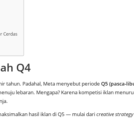
r Cerdas
lah Q4
khir tahun. Padahal, Meta menyebut periode
Q5 (pasca-lib
menuju lebaran. Mengapa? Karena kompetisi iklan menurun
nja.
ksimalkan hasil iklan di Q5 — mulai dari
creative strategy