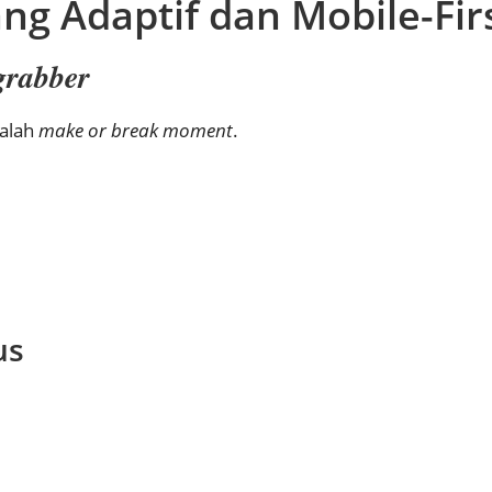
ng Adaptif dan Mobile-Fir
grabber
dalah
make or break moment
.
us