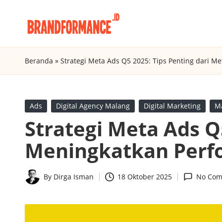
Skip
B
to
Digital
content
Marketing
r
Beranda
»
Strategi Meta Ads Q5 2025: Tips Penting dari M
Agency
a
Insight
n
Posted
Ads
Digital Agency Malang
Digital Marketing
M
in
Strategi Meta Ads Q
d
Meningkatkan Perf
f
o
By
Dirga Isman
18 Oktober 2025
No Com
Posted
r
by
m