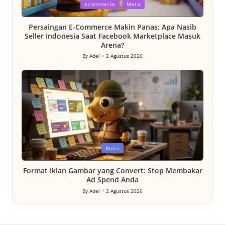
Posted
ecommerce
Meta
in
Persaingan E-Commerce Makin Panas: Apa Nasib
Seller Indonesia Saat Facebook Marketplace Masuk
Arena?
By
Adel
2 Agustus 2026
Posted
by
Posted
Meta
in
Format Iklan Gambar yang Convert: Stop Membakar
Ad Spend Anda
By
Adel
2 Agustus 2026
Posted
by