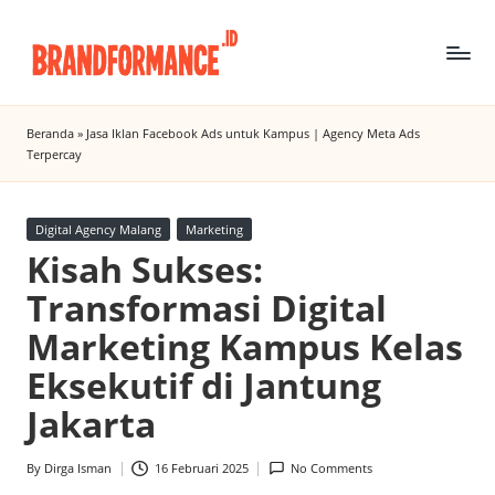
Skip
to
B
Digital
content
Marketing
r
Beranda
»
Jasa Iklan Facebook Ads untuk Kampus | Agency Meta Ads
Agency
Terpercay
a
Insight
n
Posted
Digital Agency Malang
Marketing
d
in
Kisah Sukses:
f
Transformasi Digital
o
Marketing Kampus Kelas
r
Eksekutif di Jantung
m
Jakarta
a
n
By
Dirga Isman
16 Februari 2025
No Comments
Posted