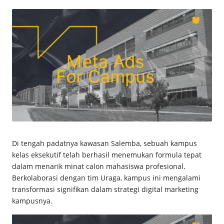
by
c
e
M
a
g
z
Di tengah padatnya kawasan Salemba, sebuah kampus
kelas eksekutif telah berhasil menemukan formula tepat
dalam menarik minat calon mahasiswa profesional.
Berkolaborasi dengan tim
Uraga
, kampus ini mengalami
transformasi signifikan dalam strategi digital marketing
kampusnya.