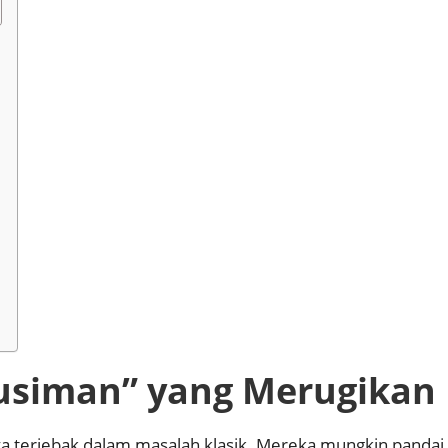
siman” yang Merugikan
a terjebak dalam masalah klasik. Mereka mungkin pandai