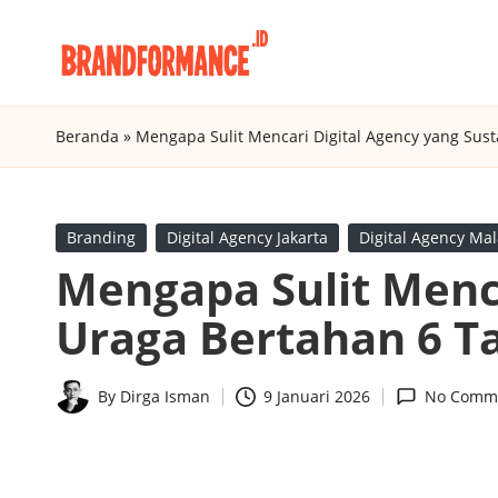
Skip
B
to
Digital
content
Marketing
r
Beranda
»
Mengapa Sulit Mencari Digital Agency yang Sus
Agency
a
Insight
n
Posted
Branding
Digital Agency Jakarta
Digital Agency Ma
in
Mengapa Sulit Menca
d
Uraga Bertahan 6 T
f
o
By
Dirga Isman
9 Januari 2026
No Comm
Posted
r
by
m