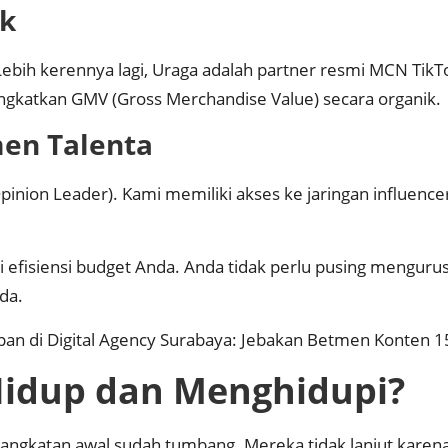
ok
ebih kerennya lagi, Uraga adalah partner resmi MCN TikTo
ningkatkan GMV (Gross Merchandise Value) secara organik.
en Talenta
nion Leader). Kami memiliki akses ke jaringan influence
i efisiensi budget Anda. Anda tidak perlu pusing menguru
da.
pan di
Digital Agency Surabaya: Jebakan Betmen Konten 15 
Hidup dan Menghidupi?
angkatan awal sudah tumbang. Mereka tidak lanjut kare